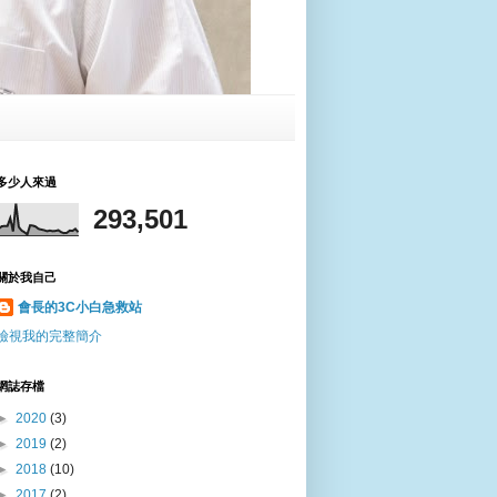
多少人來過
293,501
關於我自己
會長的3C小白急救站
檢視我的完整簡介
網誌存檔
►
2020
(3)
►
2019
(2)
►
2018
(10)
►
2017
(2)